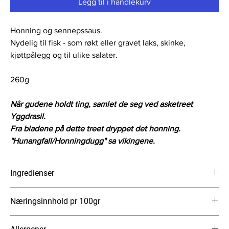
Legg til i handlekurv
Honning og sennepssaus.
Nydelig til fisk - som røkt eller gravet laks, skinke,
kjøttpålegg og til ulike salater.
260g
Når gudene holdt ting, samlet de seg ved asketreet
Yggdrasil.
Fra bladene på dette treet dryppet det honning.
"Hunangfall/Honningdugg" sa vikingene.
Ingredienser
Rapsolje, honning, sitronsaft, SENNEP, krydder
Næringsinnhold pr 100gr
Energi 1895 kJ (453 kcal