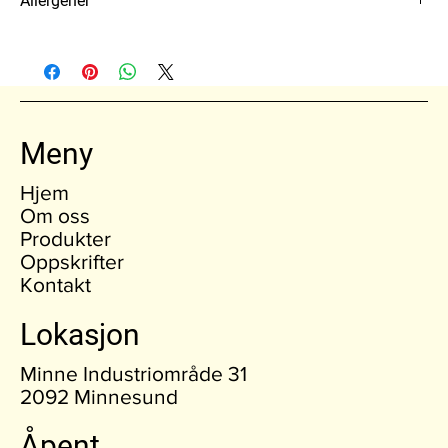
Allergener
fett 40,1g, hvorav mettet fett 2,7g,
karbohydrater 22g, hvorav sukkerarter 18,7g,
SENNEP
protein 0,9g, salt 0,4g.
Meny
Hjem
Om oss
Produkter
Oppskrifter
Kontakt
Lokasjon
Minne Industriområde 31
2092 Minnesund
Åpent