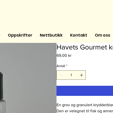
r
Oppskrifter
Nettbutikk
Kontakt
Om oss
Havets Gourmet k
Pris
69,00 kr
Antall
*
En grov og granulert krydderblan
Den er velegnet til fisk og anne