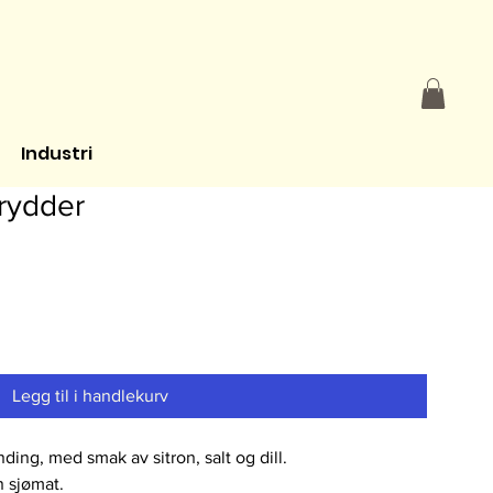
Industri
rydder
Legg til i handlekurv
ding, med smak av sitron, salt og dill.
n sjømat.