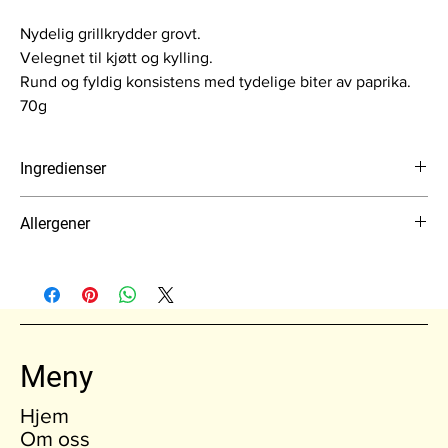
Nydelig grillkrydder grovt.
Velegnet til kjøtt og kylling.
Rund og fyldig konsistens med tydelige biter av paprika.
70g
Ingredienser
Salt, paprika, pepper, SENNEPSFRØ, sukker, løk, krydder,
Allergener
smaksforsterker E621, fargestoff E160c.
Sennep
Meny
Hjem
Om oss