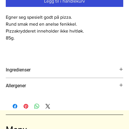
Legg til i handlekurv
Egner seg spesielt godt på pizza.
Rund smak med en anelse fenikkel.
Pizzakrydderet inneholder ikke hvitløk.
85g.
Ingredienser
Salt, løk, sukker, fennikel, oregano, pepper
Allergener
Ingen